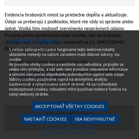
Evidencia hrobových miest sa priebežne dopĺňa a aktualizuje.
Údaje sa preberajú z podkladov, ktoré nie vždy sú správne alebo
úplné. Vzniká tým možnosť zverejnenia nesprávnych údajov.
Prosíme preto návštevníkov tejto stránky, aby na prípadné
SÚBORY COOKIES:
chybné, resp. neúplné údaje upozornili na t.č. 044/5520449.
Ďakujeme za porozumenie.
S cieľom zabezpečiť riadne fungovanie tejto webovej lokality
ukladáme niekedy na vašom zariadení malé dátové súbory, tzv.
cookie.
Aktuálny cenník pohrebných služieb
Ak povolíte všetky cookies a navštívite nás nabudúce, pripojíte sa
vďaka ním rýchlejšie, a náš web vám ponúkne relevantné informácie
VZN 14/2023 Prevádzkový poriadok na pohrebiskách
a umožní vám počas objednávky jednoduchšie vyplniť vaše údaje.
mesta Liptovský Mikuláš
Súbory cookies používame najmä na anonymnú analýzu
Zákon o pohrebníctve 131/2010 Zz.
návštevnosti a vylepšovania našich stránok. Ak sa rozhodnete
neakceptovať cookies, nebudete môcť používať niektoré funkcie na
našej webovej stránke.
AKCEPTOVAŤ VŠETKY COOKIES
Spracovanie osobných údajov
NASTAVIŤ COOKIES
IBA NEVYHNUTNÉ
© 2008 - 2022, created by
creative solution
Viac informácií o ochrane osobných údajov.
Viac informácií k spracúvaniu cookies.