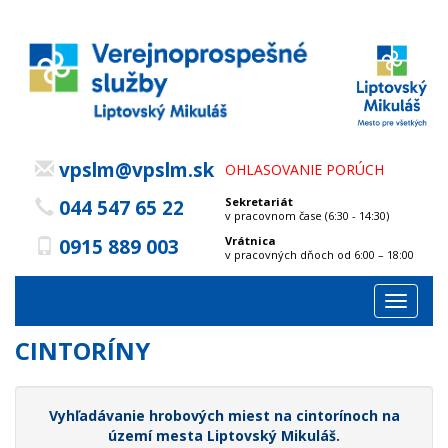
vpslm@vpslm.sk
OHLASOVANIE PORÚCH
Sekretariát
044 547 65 22
v pracovnom čase (6:30 - 14:30)
Vrátnica
0915 889 003
v pracovných dňoch od 6:00 – 18:00
Toggle
navigat
CINTORÍNY
Vyhľadávanie hrobových miest na cintorínoch na
území mesta Liptovský Mikuláš.