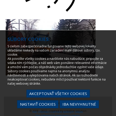
SÚBORY COOKIES:
S cieľom zabezpečiť riadne fungovanie tejto webovej lokality
ukladáme niekedy na vašom zariadení malé dátové súbory, tzv.
cookie.
Ak povolíte všetky cookies a navštívite nás nabudúce, pripojíte sa
vďaka ním rýchlejšie, a náš web vám ponúkne relevantné informácie
a umožní vám počas objednávky jednoduchšie vyplniť vaše údaje.
Súbory cookies používame najmä na anonymnú analýzu
návštevnosti a vylepšovania našich stránok. Ak sa rozhodnete
neakceptovať cookies, nebudete môcť používať niektoré funkcie na
našej webovej stránke.
AKCEPTOVAŤ VŠETKY COOKIES
Spracovanie osobných údajov
NASTAVIŤ COOKIES
IBA NEVYHNUTNÉ
© 2008 - 2022, created by
creative solution
Viac informácií o ochrane osobných údajov.
Viac informácií k spracúvaniu cookies.