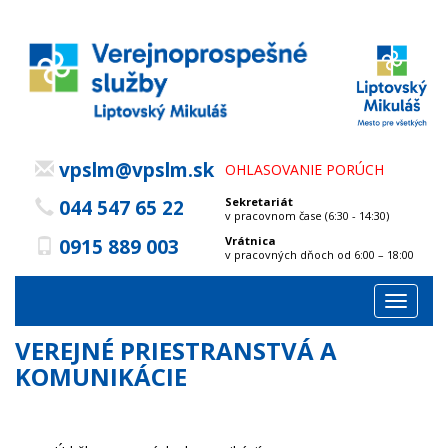
vpslm@vpslm.sk
OHLASOVANIE PORÚCH
Sekretariát
044 547 65 22
v pracovnom čase (6:30 - 14:30)
Vrátnica
0915 889 003
v pracovných dňoch od 6:00 – 18:00
Toggle
navigat
VEREJNÉ PRIESTRANSTVÁ A
KOMUNIKÁCIE