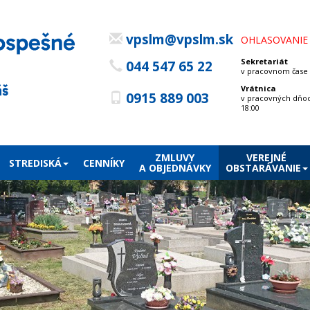
vpslm@vpslm.sk
OHLASOVANIE
Sekretariát
044 547 65 22
v pracovnom čase (
Vrátnica
0915 889 003
v pracovných dňoc
18:00
ZMLUVY
VEREJNÉ
STREDISKÁ
CENNÍKY
A OBJEDNÁVKY
OBSTARÁVANIE