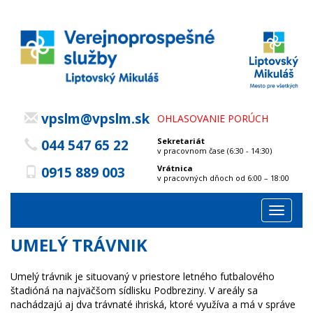
vpslm@vpslm.sk
OHLASOVANIE PORÚCH
Sekretariát
044 547 65 22
v pracovnom čase (6:30 - 14:30)
Vrátnica
0915 889 003
v pracovných dňoch od 6:00 – 18:00
Toggle
navigat
UMELÝ TRÁVNIK
Umelý trávnik je situovaný v priestore letného futbalového
štadióná na najväčšom sídlisku Podbreziny. V areály sa
nachádzajú aj dva trávnaté ihriská, ktoré využíva a má v správe