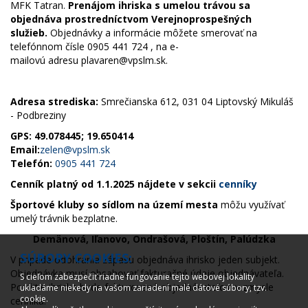
MFK Tatran.
Prenájom ihriska s umelou trávou sa
objednáva prostredníctvom Verejnoprospešných
služieb.
Objednávky a informácie môžete smerovať na
telefónnom čísle 0905 441 724 , na e-
mailovú adresu plavaren@vpslm.sk.
Adresa strediska:
Smrečianska 612, 031 04 Liptovský Mikuláš
- Podbreziny
GPS: 49.078445; 19.650414
Email:
zelen@vpslm.sk
Telefón:
0905 441 724
Cenník platný od 1.1.2025 nájdete v sekcii
cenníky
Športové kluby so sídlom na území mesta
môžu využívať
umelý trávnik bezplatne.
Demänová, Iľanovo, Ondrašová, Ploštín, Palúdzka
SÚBORY COOKIES:
V prípade odohrania zápasu objednáva ihrisko jeden subjekt.
Objednávka musí obsahovať fakturačné údaje objednávateľa.
S cieľom zabezpečiť riadne fungovanie tejto webovej lokality
Použitie ihriska bude fakturované objednávateľovi v zmysle
ukladáme niekedy na vašom zariadení malé dátové súbory, tzv.
cookie.
cenníka.