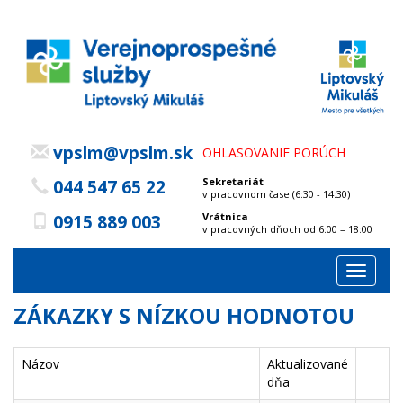
vpslm@vpslm.sk
OHLASOVANIE PORÚCH
Sekretariát
044 547 65 22
v pracovnom čase (6:30 - 14:30)
Vrátnica
0915 889 003
v pracovných dňoch od 6:00 – 18:00
Toggle
navigat
ZÁKAZKY S NÍZKOU HODNOTOU
Názov
Aktualizované
dňa