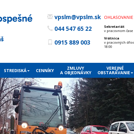
vpslm@vpslm.sk
OHLASOVANIE
Sekretariát
044 547 65 22
v pracovnom čase (
Vrátnica
0915 889 003
v pracovných dňoc
18:00
ZMLUVY
VEREJNÉ
STREDISKÁ
CENNÍKY
A OBJEDNÁVKY
OBSTARÁVANIE