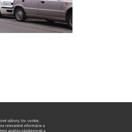
ové súbory, tzv. cookie.
kne relevantné informácie a
mnú analýzu návštevnosti a