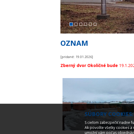
OZNAM
[pridané: 19.01.2026]
Zberný dvor Okoličné bude
19.1.20
SÚBORY COOKIES:
S cieľom zabezpečiť riadne f
Ak povolíte všetky cookies a
umožní vám počas objednávky