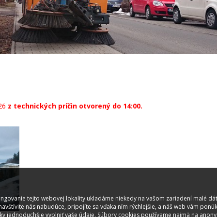
26
z technických príčin otvorený do 14:00.
ungovanie tejto webovej lokality ukladáme niekedy na vašom zariadení malé dát
 navštívite nás nabudúce, pripojíte sa vďaka ním rýchlejšie, a náš web vám ponú
 jednoduchšie vyplniť vaše údaje. Súbory cookies používame najmä na anony