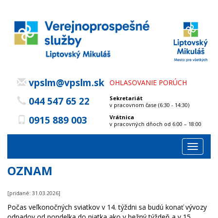
vpslm@vpslm.sk
OHLASOVANIE PORÚCH
Sekretariát
044 547 65 22
v pracovnom čase (6:30 - 14:30)
Vrátnica
0915 889 003
v pracovných dňoch od 6:00 – 18:00
Toggle
navigat
OZNAM
[pridané: 31.03.2026]
Počas veľkonočných sviatkov v 14. týždni sa budú konať vývozy
odpadov od pondelka do piatka ako v bežný týždeň a v 15.