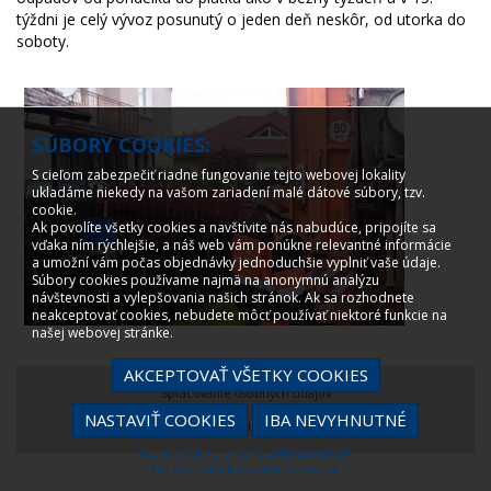
týždni je celý vývoz posunutý o jeden deň neskôr, od utorka do
soboty.
SÚBORY COOKIES:
S cieľom zabezpečiť riadne fungovanie tejto webovej lokality
ukladáme niekedy na vašom zariadení malé dátové súbory, tzv.
cookie.
Ak povolíte všetky cookies a navštívite nás nabudúce, pripojíte sa
vďaka ním rýchlejšie, a náš web vám ponúkne relevantné informácie
a umožní vám počas objednávky jednoduchšie vyplniť vaše údaje.
Súbory cookies používame najmä na anonymnú analýzu
návštevnosti a vylepšovania našich stránok. Ak sa rozhodnete
neakceptovať cookies, nebudete môcť používať niektoré funkcie na
našej webovej stránke.
AKCEPTOVAŤ VŠETKY COOKIES
Spracovanie osobných údajov
NASTAVIŤ COOKIES
IBA NEVYHNUTNÉ
© 2008 - 2022, created by
creative solution
Viac informácií o ochrane osobných údajov.
Viac informácií k spracúvaniu cookies.