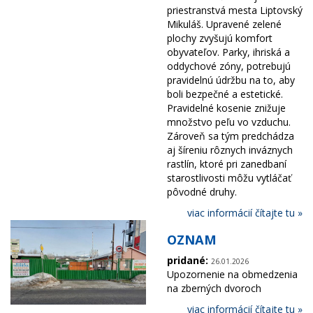
priestranstvá mesta Liptovský
Mikuláš. Upravené zelené
plochy zvyšujú komfort
obyvateľov. Parky, ihriská a
oddychové zóny, potrebujú
pravidelnú údržbu na to, aby
boli bezpečné a estetické.
Pravidelné kosenie znižuje
množstvo peľu vo vzduchu.
Zároveň sa tým predchádza
aj šíreniu rôznych inváznych
rastlín, ktoré pri zanedbaní
starostlivosti môžu vytláčať
pôvodné druhy.
viac informácií čítajte tu »
OZNAM
pridané:
26.01.2026
Upozornenie na obmedzenia
na zberných dvoroch
viac informácií čítajte tu »