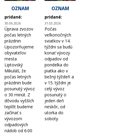
OZNAM
OZNAM
pridané:
pridané:
30.06.2026
31.03.2026
Úprava zvozov
Počas
počas letných
veľkonočných
prázdnin
sviatkov v 14.
Upozorňujeme
týždni sa budú
obyvateľov
konať vývozy
mesta
odpadov od
Liptovský
pondelka do
Mikuláš, že
piatka ako v
počas letných
bežný týždeň a
prázdnin bude
v 15. týždni je
posunutý vývoz
celý vývoz
o 30 minút. Z
posunutý o
dôvodu vyšších
jeden deň
teplôt budeme
neskôr, od
začínať s
utorka do
vývozom
soboty.
odpadových
nádob od 6:00