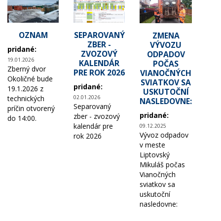
OZNAM
SEPAROVANÝ
ZMENA
ZBER -
VÝVOZU
pridané:
ZVOZOVÝ
ODPADOV
19.01.2026
KALENDÁR
POČAS
Zberný dvor
PRE ROK 2026
VIANOČNÝCH
Okoličné bude
SVIATKOV SA
pridané:
19.1.2026 z
USKUTOČNÍ
technických
02.01.2026
NASLEDOVNE:
Separovaný
príčin otvorený
pridané:
zber - zvozový
do 14:00.
kalendár pre
09.12.2025
Vývoz odpadov
rok 2026
v meste
Liptovský
Mikuláš počas
Vianočných
sviatkov sa
uskutoční
nasledovne: