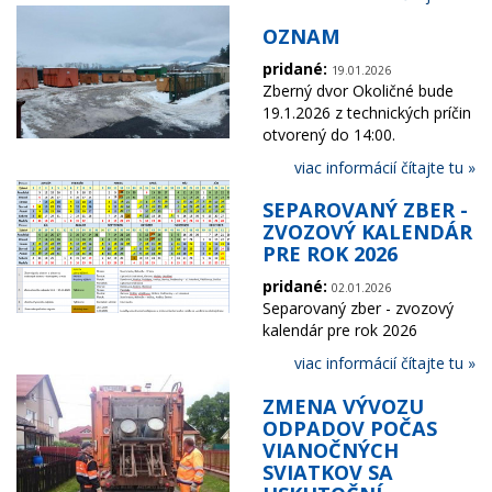
OZNAM
pridané:
19.01.2026
Zberný dvor Okoličné bude
19.1.2026 z technických príčin
otvorený do 14:00.
viac informácií čítajte tu »
SEPAROVANÝ ZBER -
ZVOZOVÝ KALENDÁR
PRE ROK 2026
pridané:
02.01.2026
Separovaný zber - zvozový
kalendár pre rok 2026
viac informácií čítajte tu »
ZMENA VÝVOZU
ODPADOV POČAS
VIANOČNÝCH
SVIATKOV SA