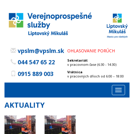
vpslm@vpslm.sk
OHLASOVANIE PORÚCH
Sekretariát
044 547 65 22
v pracovnom čase (6:30 - 14:30)
Vrátnica
0915 889 003
v pracovných dňoch od 6:00 – 18:00
Toggle
navigat
AKTUALITY