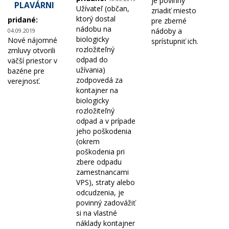
je povinný
PLAVÁRNI
Užívateľ (občan,
zriadiť miesto
ktorý dostal
pridané:
pre zberné
nádobu na
nádoby a
04.09.2019
biologicky
​Nové nájomné
sprístupniť ich.
rozložiteľný
zmluvy otvorili
odpad do
väčší priestor v
užívania)
bazéne pre
zodpovedá za
verejnosť.
kontajner na
biologicky
rozložiteľný
odpad a v prípade
jeho poškodenia
(okrem
poškodenia pri
zbere odpadu
zamestnancami
VPS), straty alebo
odcudzenia, je
povinný zadovážiť
si na vlastné
náklady kontajner