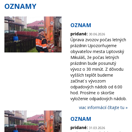
OZNAMY
OZNAM
pridané:
30.06.2026
Úprava zvozov počas letných
prázdnin Upozorňujeme
obyvateľov mesta Liptovský
Mikuláš, že počas letných
prázdnin bude posunutý
vývoz o 30 minút. Z dôvodu
vyšších teplôt budeme
začínať s vývozom
odpadových nádob od 6:00
hod. Prosíme o skoršie
vyloženie odpadových nádob.
viac informácií čítajte tu »
OZNAM
pridané:
31.03.2026