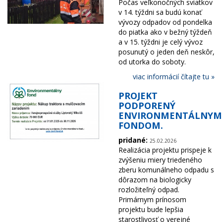
Počas veľkonočných sviatkov
v 14. týždni sa budú konať
vývozy odpadov od pondelka
do piatka ako v bežný týždeň
a v 15. týždni je celý vývoz
posunutý o jeden deň neskôr,
od utorka do soboty.
viac informácií čítajte tu »
PROJEKT
PODPORENÝ
ENVIRONMENTÁLNYM
FONDOM.
pridané:
25.02.2026
Realizácia projektu prispeje k
zvýšeniu miery triedeného
zberu komunálneho odpadu s
dôrazom na biologicky
rozložiteľný odpad.
Primárnym prínosom
projektu bude lepšia
starostlivosť o verejné