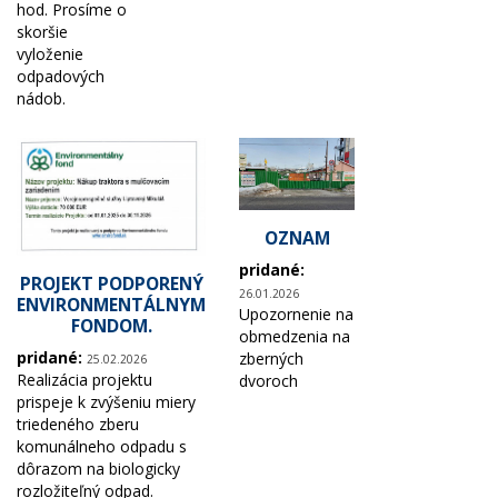
hod. Prosíme o
skoršie
vyloženie
odpadových
nádob.
OZNAM
pridané:
PROJEKT PODPORENÝ
26.01.2026
ENVIRONMENTÁLNYM
Upozornenie na
FONDOM.
obmedzenia na
pridané:
zberných
25.02.2026
Realizácia projektu
dvoroch
prispeje k zvýšeniu miery
triedeného zberu
komunálneho odpadu s
dôrazom na biologicky
rozložiteľný odpad.