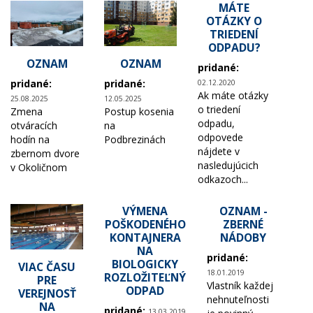
MÁTE
OTÁZKY O
TRIEDENÍ
ODPADU?
OZNAM
OZNAM
pridané:
pridané:
pridané:
02.12.2020
Ak máte otázky
25.08.2025
12.05.2025
o triedení
Zmena
Postup kosenia
odpadu,
otváracích
na
odpovede
hodín na
Podbrezinách
nájdete v
zbernom dvore
nasledujúcich
v Okoličnom
odkazoch...
VÝMENA
OZNAM -
POŠKODENÉHO
ZBERNÉ
KONTAJNERA
NÁDOBY
NA
pridané:
BIOLOGICKY
VIAC ČASU
18.01.2019
ROZLOŽITEĽNÝ
PRE
Vlastník každej
ODPAD
VEREJNOSŤ
nehnuteľnosti
NA
pridané:
13.03.2019